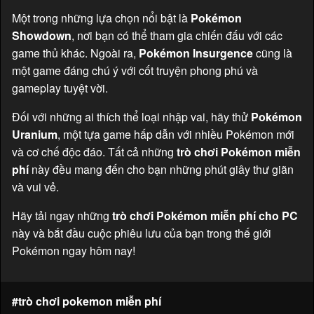
Một trong những lựa chọn nổi bật là
Pokémon
Showdown
, nơi bạn có thể tham gia chiến đấu với các
game thủ khác. Ngoài ra,
Pokémon Insurgence
cũng là
một game đáng chú ý với cốt truyện phong phú và
gameplay tuyệt vời.
Đối với những ai thích thể loại nhập vai, hãy thử
Pokémon
Uranium
, một tựa game hấp dẫn với nhiều Pokémon mới
và cơ chế độc đáo. Tất cả những
trò chơi Pokémon miễn
phí
này đều mang đến cho bạn những phút giây thư giãn
và vui vẻ.
Hãy tải ngay những
trò chơi Pokémon miễn phí cho PC
này và bắt đầu cuộc phiêu lưu của bạn trong thế giới
Pokémon ngay hôm nay!
#trò chơi pokemon miễn phí