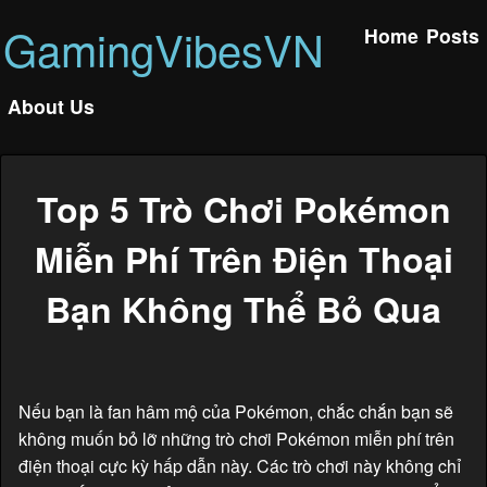
GamingVibesVN
Home
Posts
About Us
Top 5 Trò Chơi Pokémon
Miễn Phí Trên Điện Thoại
Bạn Không Thể Bỏ Qua
Nếu bạn là fan hâm mộ của Pokémon, chắc chắn bạn sẽ
không muốn bỏ lỡ những trò chơi Pokémon miễn phí trên
điện thoại cực kỳ hấp dẫn này. Các trò chơi này không chỉ